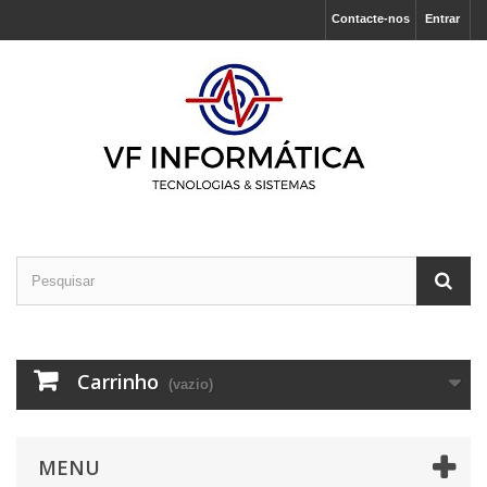
Contacte-nos
Entrar
Carrinho
(vazio)
MENU