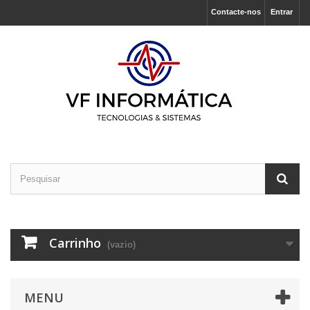
Contacte-nos
Entrar
Carrinho
(vazio)
MENU