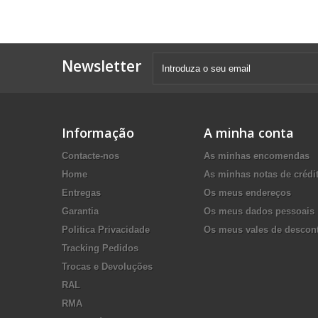
Newsletter
Informação
A minha conta
Contacte-nos
As minhas encomendas
Home
As minhas notas de crédi
Entregas
Os meus endereços
Garantia
Os meus dados pessoais
Politica Privacidade
Os meus vales de descon
Tracking Pedidos
Trocas e Devoluções
RAL
RMA