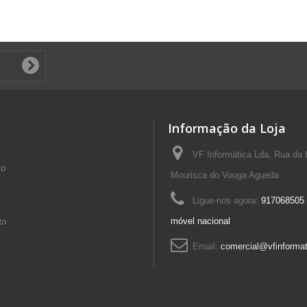
Informação da Loja
VF Informática Lda, Rua da 
to
Mourisca do Vouga Agueda
Ligue-nos agora:
917068505 
móvel nacional
to
Email:
comercial@vfinformat