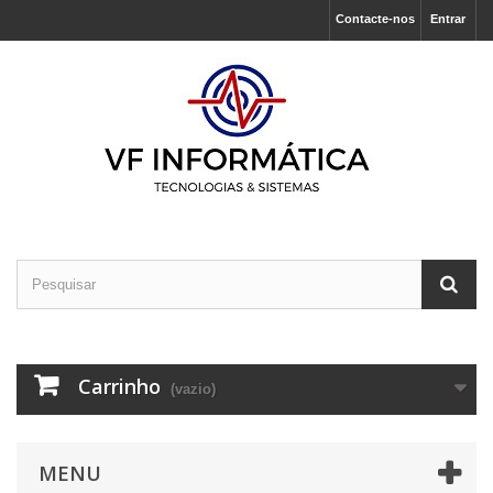
Contacte-nos
Entrar
Carrinho
(vazio)
MENU