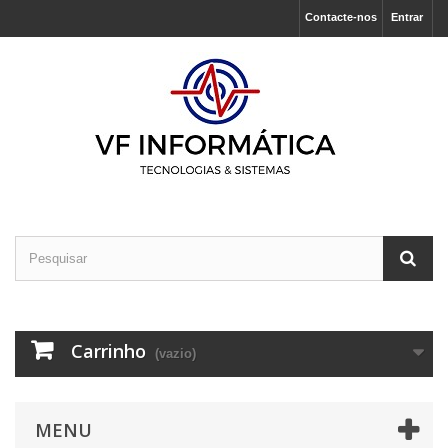
Contacte-nos
Entrar
Carrinho
(vazio)
MENU