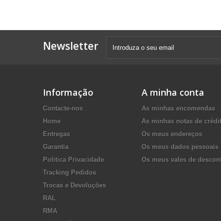
Newsletter
Informação
A minha conta
Contacte-nos
As minhas encomendas
Home
As minhas notas de crédi
Entregas
Os meus endereços
Garantia
Os meus dados pessoais
Politica Privacidade
Os meus vales de descon
Tracking Pedidos
Trocas e Devoluções
RAL
RMA