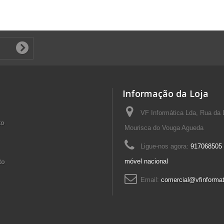
Informação da Loja
VF Informática Lda, Rua da 
to
Mourisca do Vouga Agueda
Ligue-nos agora:
917068505 
móvel nacional
to
Email:
comercial@vfinformat