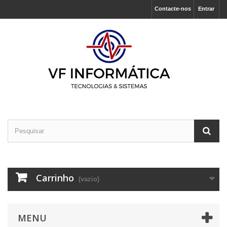
Contacte-nos
Entrar
Carrinho
(vazio)
MENU