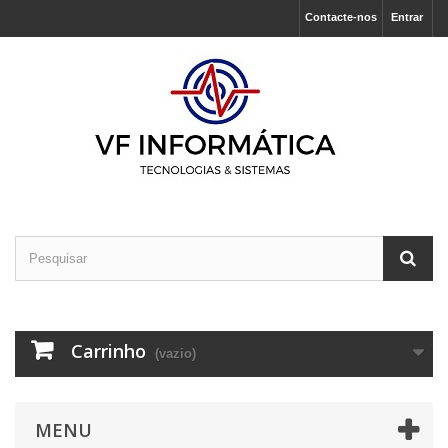
Contacte-nos
Entrar
Carrinho
(vazio)
MENU