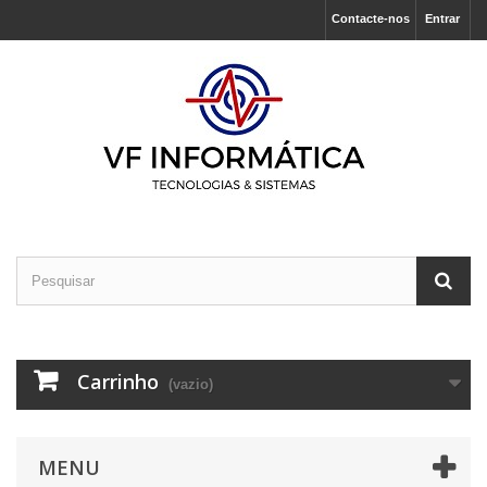
Contacte-nos
Entrar
Carrinho
(vazio)
MENU