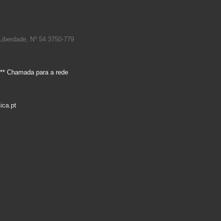
Liberdade, Nº 54 3750-779
** Chamada para a rede
ica.pt