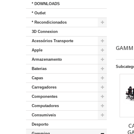
* DOWNLOADS
* Outlet
* Recondicionados
3D Connexion
Acessórios Transporte
GAMM
Apple
Armazenamento
Subcateg
Baterias
Capas
Carregadores
Componentes
Computadores
Consumiveis
Desporto
C
G
Gamming