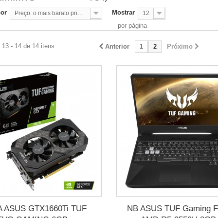
por
Mostrar
Preço: o mais barato primeiro
12
por página
13 - 14 de 14 itens
Anterior
1
2
Próximo
 ASUS GTX1660Ti TUF
NB ASUS TUF Gaming 