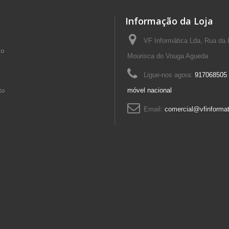
Informação da Loja
VF Informática Lda, Rua da 
to
Mourisca do Vouga Agueda
Ligue-nos agora:
917068505 
móvel nacional
to
Email:
comercial@vfinformat