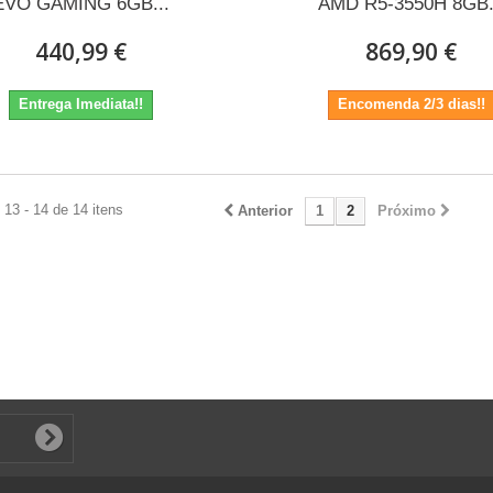
EVO GAMING 6GB...
AMD R5-3550H 8GB.
440,99 €
869,90 €
Entrega Imediata!!
Encomenda 2/3 dias!!
13 - 14 de 14 itens
Anterior
1
2
Próximo